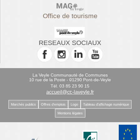
Office de tourisme
RESEAUX SOCIAUX
La Veyle Communauté de Communes
10 rue de la Poste - 01290 Pont-de-Veyle
-
Tél. 03 85 23 90 15
-
accueil@cc-laveyle.fr
Marchés publics
Offres d'emplois
Logo
Tableau d'affichage numérique
Mentions légales